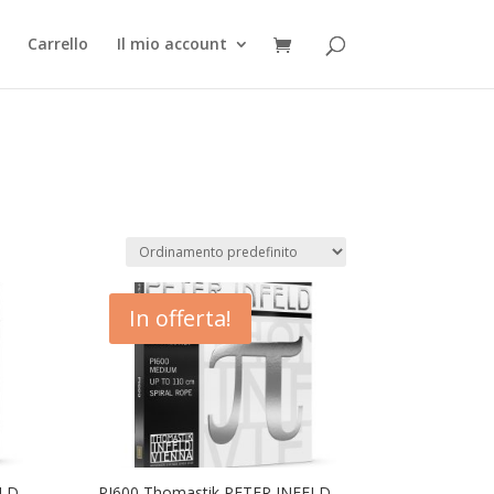
Carrello
Il mio account
In offerta!
ELD
PI600 Thomastik PETER INFELD