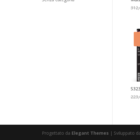
312,
S323
223,
Progettato da
Elegant Themes
| Sviluppato 