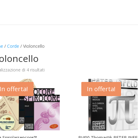
e
/
Corde
/ Violoncello
oloncello
lizzazione di 4 risultati
In offerta!
In offerta!
 Spirolarsencore™
PI400 Thomastik PETER INF