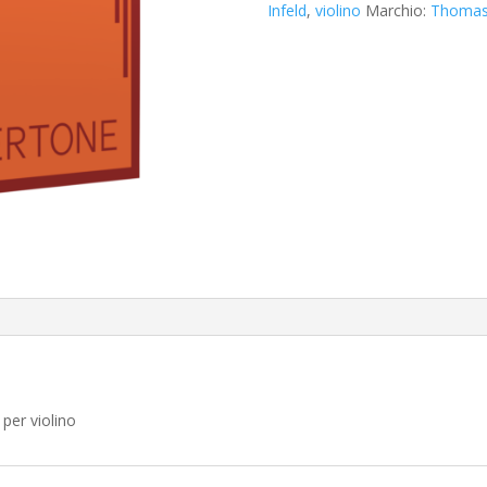
Infeld
,
violino
Marchio:
Thomast
er violino