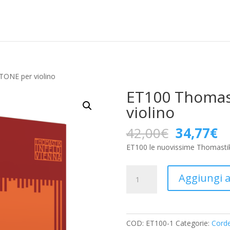
TONE per violino
ET100 Thomas
violino
Il
Il
42,00
€
34,77
€
prezzo
p
ET100 le nuovissime Thomasti
originale
at
era:
è:
ET100
42,00€.
34
Aggiungi al
Thomastik
EVERTONE
per
violino
COD:
ET100-1
Categorie:
Cord
quantità