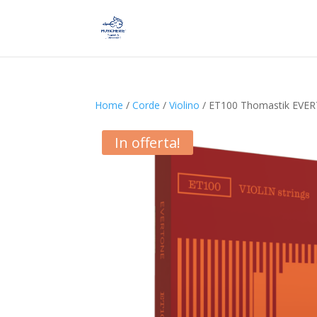
Home
/
Corde
/
Violino
/ ET100 Thomastik EVER
In offerta!