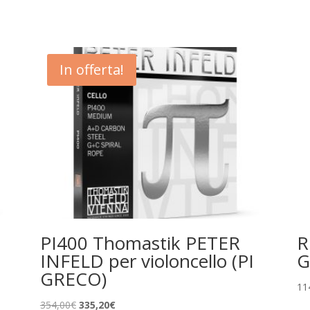
In offerta!
PI400 Thomastik PETER
R
INFELD per violoncello (PI
G
GRECO)
11
Il
Il
354,00
€
335,20
€