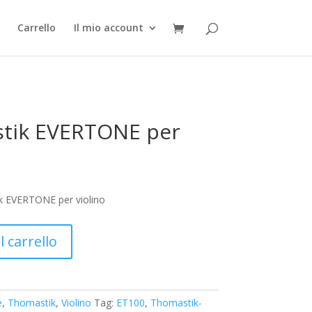
Carrello
Il mio account
tik EVERTONE per
rezzo
k EVERTONE per violino
tuale
,77€.
 carrello
e
,
Thomastik
,
Violino
Tag:
ET100
,
Thomastik-