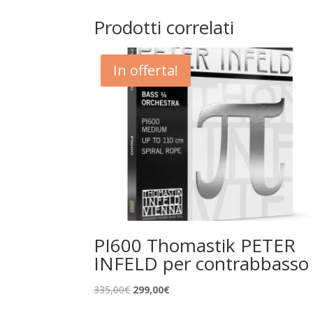
Prodotti correlati
In offerta!
PI600 Thomastik PETER
INFELD per contrabbasso
Il
Il
335,00
€
299,00
€
prezzo
prezzo