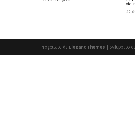
violi
42,0
Progettato da
Elegant Themes
| Sviluppato 