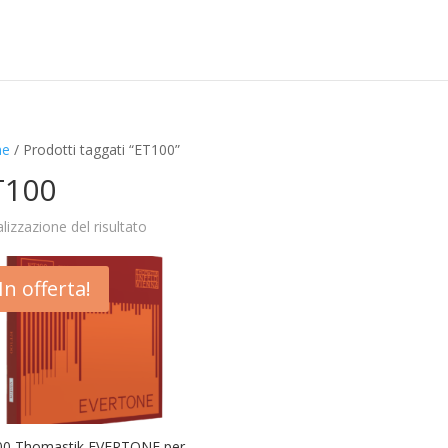
e
/ Prodotti taggati “ET100”
T100
alizzazione del risultato
In offerta!
00 Thomastik EVERTONE per